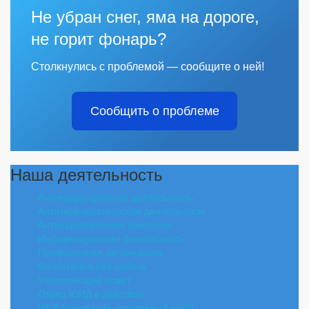
Не убран снег, яма на дороге,
не горит фонарь?
Столкнулись с проблемой — сообщите о ней!
Сообщить о проблеме
Наша деятельность
Антикоррупционная деятельность
Антитеррористическая деятельность
Антинаркотическая кампания
Информационная безопасность
Профсоюзная организация
Воспитательная работа
Управляющий совет
Отряд ЮИД в действии
ШСК (школьный спортивный клуб)