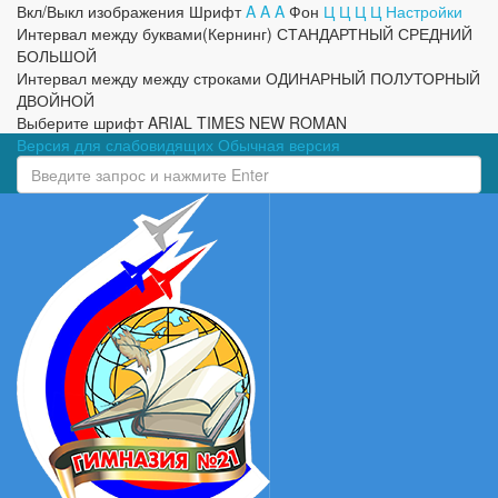
Вкл/Выкл изображения
Шрифт
A
A
A
Фон
Ц
Ц
Ц
Ц
Настройки
Интервал между буквами(Кернинг)
СТАНДАРТНЫЙ
СРЕДНИЙ
БОЛЬШОЙ
Интервал между между строками
ОДИНАРНЫЙ
ПОЛУТОРНЫЙ
ДВОЙНОЙ
Выберите шрифт
ARIAL
TIMES NEW ROMAN
Версия для слабовидящих
Обычная версия