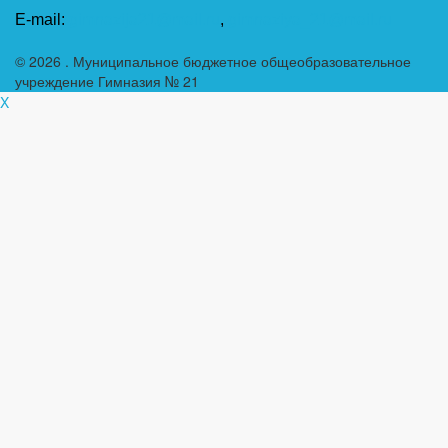
E-mail:
gimnazija21@mail.ru
,
gimnaziya_21@mail.ru
© 2026
. Муниципальное бюджетное общеобразовательное
учреждение Гимназия № 21
X