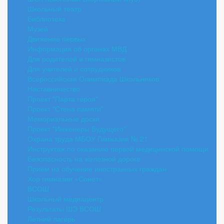
Школьный театр
Библиотека
Музей
Движение первых
Информация об органах МВД
Для родителей и гимназистов
Для учителей и сотрудников
Всероссийская Олимпиада Школьников
Наставничество
Проект "Парта героя"
Проект "Стена памяти"
Мемориальные доски
Проект "Инженеры Будущего"
Охрана труда МБОУ Гимназия № 21
Инструктаж по оказанию первой медицинской помощи
Безопасность на железной дороге
Приём на обучение иностранных граждан
Хор гимназии «Сонет»
ВСОШ
Школьный медиацентр
Результаты ШЭ ВСОШ
Летний лагерь