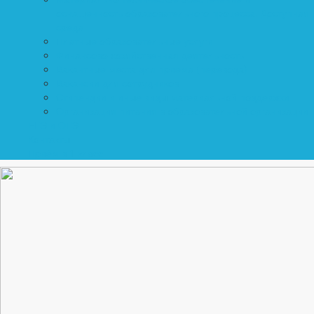
оснащенность образовательного процесса. Доступная
среда
Платные образовательные услуги
Финансово-хозяйственная деятельность
Вакантные места для приема (перевода)
Вакансии для сотрудников
Стипендии и иные виды материальной поддержки
Организация питания в образовательной организации
ЕГЭ и ОГЭ
Контакты
Приём в 1 класс